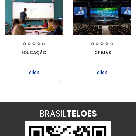
EDUCAÇÃO
IGREJAS
click
click
BRASIL
TELOES